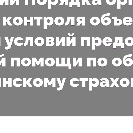
контроля объе
и условий пред
 помощи по о
нскому страх