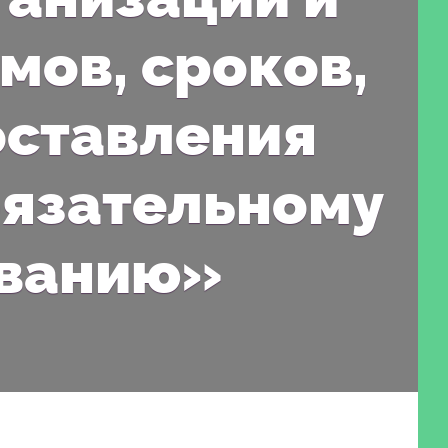
мов, сроков,
оставления
бязательному
ованию»