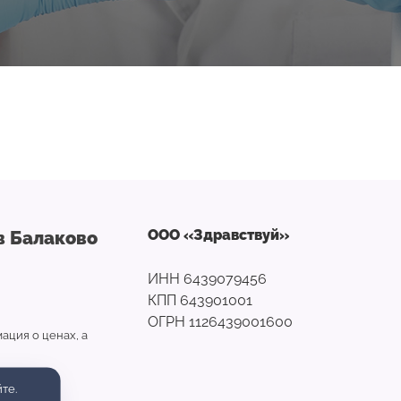
ООО «Здравствуй»
в Балаково
ИНН 6439079456
КПП 643901001
ОГРН 1126439001600
ация о ценах, а
те.