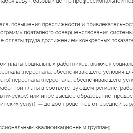
екабря 2015 г. базовый центр профессиональной п
циала, повышения престижности и привлекательно
 программу поэтапного совершенствования систем
е оплаты труда достижением конкретных показате
ной платы социальных работников, включая социа
сонала (персонала, обеспечивающего условия для
ого) персонала (персонала, обеспечивающего усл
аработной платы в соответствующем регионе, раб
тическое) или иное высшее образование, предос
нских услуг), — до 200 процентов от средней за
ессиональным квалификационным группам;