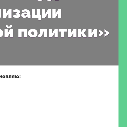
лизации
ой политики»
ановляю: